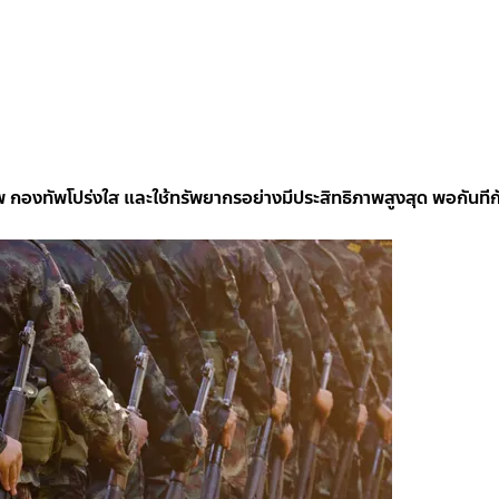
พ กองทัพโปร่งใส และใช้ทรัพยากรอย่างมีประสิทธิภาพสูงสุด พอกันทีก