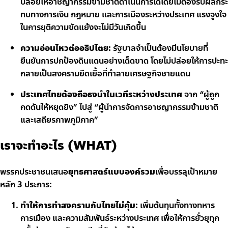
ปล่อยให้อาชญากรรมข้ามชาติดำเนินการได้โดยไม่ต้องรับผลกระ
ทบทางการเงิน กฎหมาย และการเมืองระหว่างประเทศ แรงจูงใจ
ในการยุติความขัดแย้งจะไม่มีวันเกิดขึ้น
ความอ่อนไหวต่ออธิปไตย:
รัฐบาลจำเป็นต้องมีนโยบายที่
ยืนยันการปกป้องดินแดนอย่างเด็ดขาด โดยไม่ปล่อยให้การปะทะ
กลายเป็นสงครามยืดเยื้อที่ทำลายเศรษฐกิจชายแดน
ประเทศไทยต้องถือธงนำในเวทีระหว่างประเทศ
จาก “ผู้ถูก
กดดันให้หยุดยิง” ไปสู่ “ผู้นำการจัดการอาชญากรรมข้ามชาติ
และเสถียรภาพภูมิภาค”
เราจะทำอะไร (WHAT)
พรรคประชาชนเสนอ
ยุทธศาสตร์แบบองค์รวม
เพื่อบรรลุเป้าหมาย
หลัก 3 ประการ:
ทำให้การทำสงครามกับไทยไม่คุ้ม:
เพิ่มต้นทุนทั้งทางทหาร
การเมือง และความสัมพันธ์ระหว่างประเทศ เพื่อให้การยั่วยุทุก