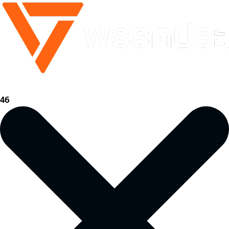
บัตรสีชมพูเลือกเบอร์
46