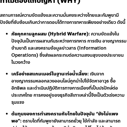
ทำไมต้องแก้ปัญหา (WHY)
สถานการณ์ความขัดแย้งและความมั่นคงระหว่างไทยและกัมพูชามี
ปัจจัยที่ซับซ้อนเกินกว่าการตอบโต้ทางการทหารเพียงอย่างเดียว ดังนี้
ภัยคุกคามลูกผสม (Hybrid Warfare):
ความขัดแย้งใน
ปัจจุบันเป็นการผสานกันระหว่างการทหาร การเงิน อาชญากรรม
ข้ามชาติ และสงครามข้อมูลข่าวสาร (Information
Operations) ซึ่งส่งผลกระทบต่อความสงบสุขของประชาชน
ในวงกว้าง
เครือข่ายสแกมเมอร์ในฐานะท่อน้ำเลี้ยง:
เงินจาก
อาชญากรรมหลอกลวงออนไลน์ถูกนำไปใช้จัดหาอาวุธ ซื้อ
อิทธิพล และดำเนินปฏิบัติการทางการเมืองที่เป็นปรปักษ์ต่อ
ประเทศไทย การคงอยู่ของธุรกิจสีเทาเหล่านี้จึงเป็นตัวเร่งความ
รุนแรง
ต้นทุนของการทำสงครามกับไทยในปัจจุบัน “ยังไม่แพง
พอ”:
ตราบใดที่กัมพูชายังสามารถยั่วยุ ใช้กำลัง และสามารถ